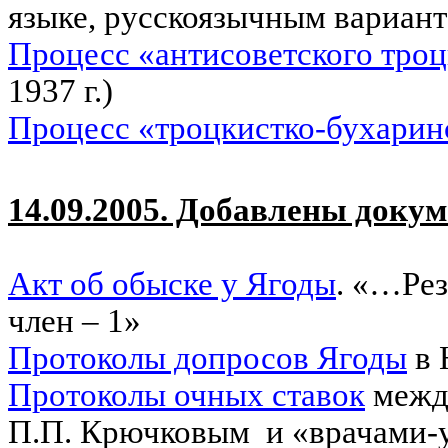
языке, русскоязычным вариант
Процесс «антисоветского троц
1937 г.)
Процесс «троцкистко-бухарин
14.09.2005. Добавлены докум
Акт об обыске у Ягоды
. «…Ре
член – 1»
Протоколы допросов Ягоды
в 
Протоколы очных ставок
между
П.П. Крючковым
и «врачами-