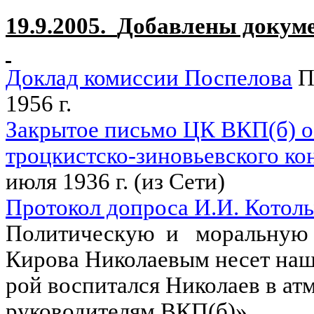
19.9.2005.
Добавлены докум
Доклад комиссии Поспелова
П
1956 г.
Закрытое письмо ЦК ВКП(б) о
троцкистско-зиновьевского к
июля 1936 г. (из Сети)
Протокол допроса И.И. Котолын
Политическую
и
моральную
Кирова Николаевым несет наша
рой воспитался Николаев в ат
руководителям ВКП(б)».