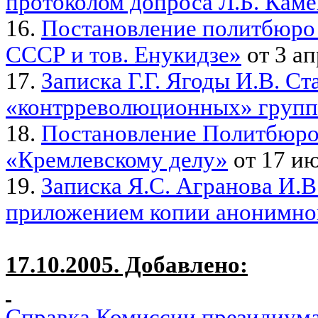
протоколом допроса Л.Б. Каме
16.
Постановление политбюро
СССР и тов. Енукидзе»
от 3 ап
17.
Записка Г.Г. Ягоды И.В. С
«контрреволюционных» групп
18.
Постановление Политбюро 
«Кремлевскому делу»
от 17 ию
19.
Записка Я.С. Агранова И.В.
приложением копии анонимног
17.10.2005. Добавлено:
Справка Комиссии президиум