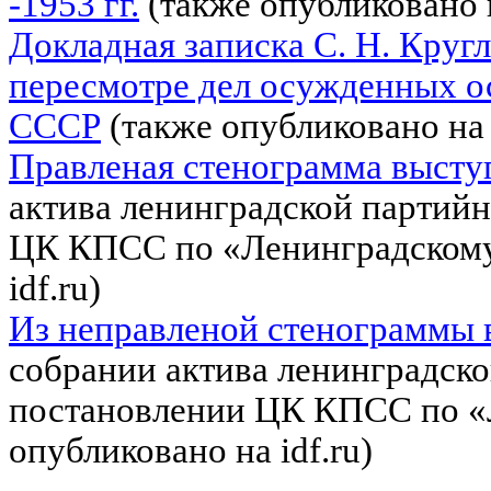
-1953 гг.
(также опубликовано 
Докладная записка С. Н. Кругл
пересмотре дел осужденных 
СССР
(также опубликовано н
Правленая стенограмма выступ
актива ленинградской партий
ЦК КПСС по «Ленинградскому 
idf
.
ru
)
Из неправленой стенограммы 
собрании актива ленинградско
постановлении ЦК КПСС по «
опубликовано на
idf
.
ru
)